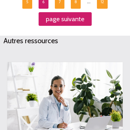
…
5
6
7
8
12
page suivante
Autres ressources