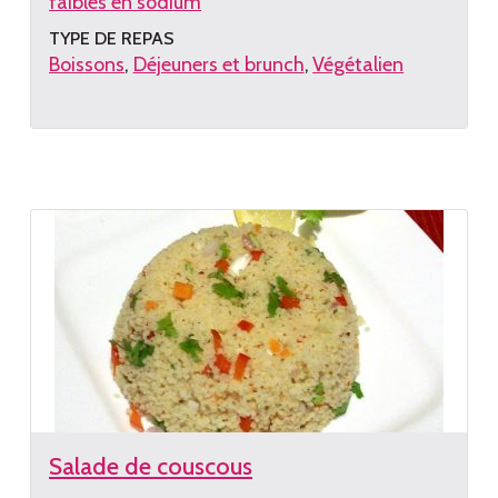
faibles en sodium
TYPE DE REPAS
Boissons
Déjeuners et brunch
Végétalien
Lire
la
recette
Salade de couscous