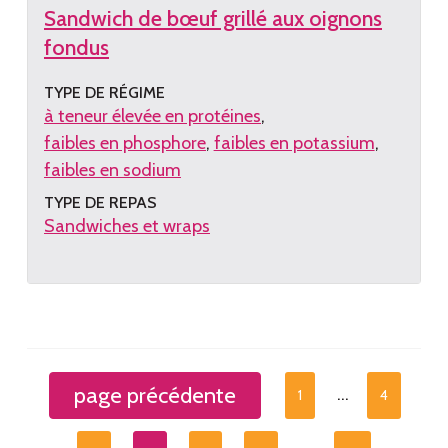
Sandwich de bœuf grillé aux oignons
fondus
TYPE DE RÉGIME
à teneur élevée en protéines
faibles en phosphore
faibles en potassium
faibles en sodium
TYPE DE REPAS
Sandwiches et wraps
Lire
la
recette
page précédente
…
1
4