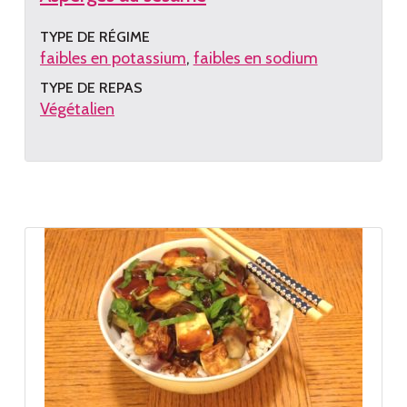
TYPE DE RÉGIME
faibles en potassium
faibles en sodium
TYPE DE REPAS
Végétalien
Lire
la
recette