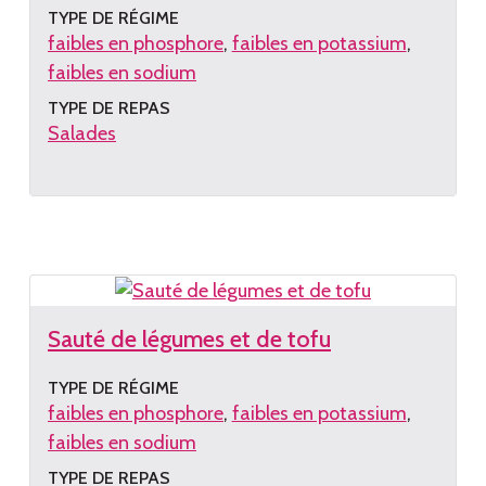
TYPE DE RÉGIME
faibles en phosphore
faibles en potassium
faibles en sodium
TYPE DE REPAS
Salades
Lire
la
recette
Sauté de légumes et de tofu
TYPE DE RÉGIME
faibles en phosphore
faibles en potassium
faibles en sodium
TYPE DE REPAS