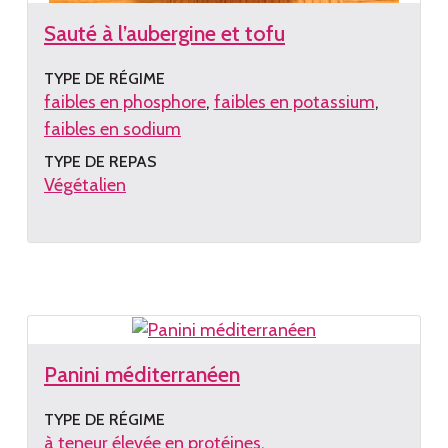
Sauté à l’aubergine et tofu
TYPE DE RÉGIME
faibles en phosphore
faibles en potassium
faibles en sodium
TYPE DE REPAS
Végétalien
Lire
la
recette
Panini méditerranéen
TYPE DE RÉGIME
à teneur élevée en protéines