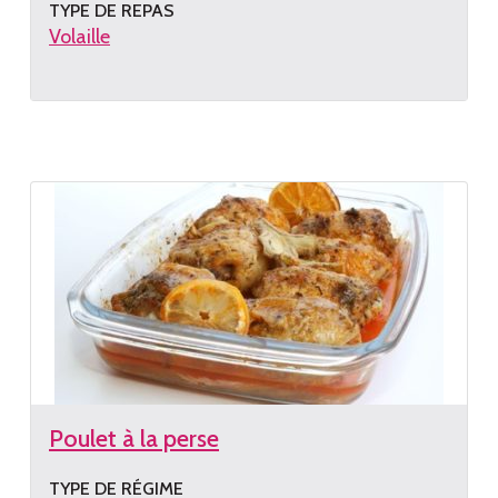
TYPE DE REPAS
Volaille
Lire
la
recette
Poulet à la perse
TYPE DE RÉGIME