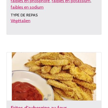
faibles en phosphore
faibles en potassium
faibles en sodium
TYPE DE REPAS
Végétalien
Lire
la
recette
Frites d’aubergine au four