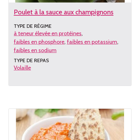
Poulet à la sauce aux champignons
TYPE DE RÉGIME
à teneur élevée en protéines
faibles en phosphore
faibles en potassium
faibles en sodium
TYPE DE REPAS
Volaille
Lire
la
recette