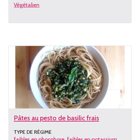
Végétalien
Lire
la
recette
Pâtes au pesto de basilic frais
TYPE DE RÉGIME
faibles en phosphore
faibles en potassium