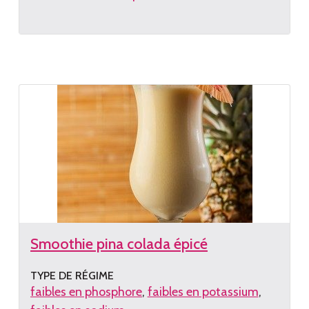
Lire
la
recette
Smoothie pina colada épicé
TYPE DE RÉGIME
faibles en phosphore
faibles en potassium