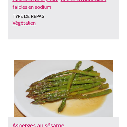
faibles en sodium
TYPE DE REPAS
Végétalien
Lire
la
recette
Asperges au sésame