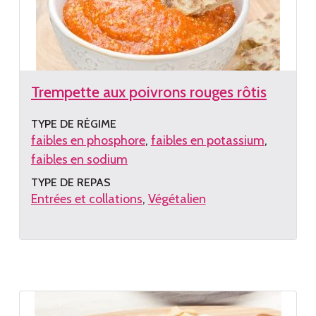
Trempette aux poivrons rouges rôtis
TYPE DE RÉGIME
faibles en phosphore
faibles en potassium
faibles en sodium
TYPE DE REPAS
Entrées et collations
Végétalien
Lire
la
recette