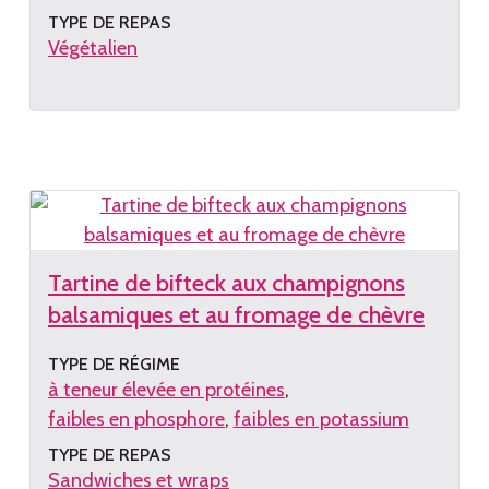
TYPE DE REPAS
Végétalien
Lire
la
recette
Tartine de bifteck aux champignons
balsamiques et au fromage de chèvre
TYPE DE RÉGIME
à teneur élevée en protéines
faibles en phosphore
faibles en potassium
TYPE DE REPAS
Sandwiches et wraps