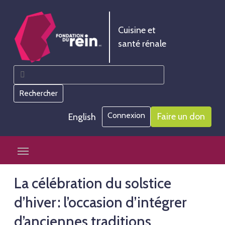
Skip
Aller
to
à
Cuisine et
Content
la
santé rénale
navigation
Rechercher :
Cuisine et santé rénale
Informations et outils pour vous aider à gérer votre
régime alimentaire rénal
Connexion
Faire un don
English
Skip
Mobile Toggle Navigation
to
content
La célébration du solstice
d’hiver : l’occasion d’intégrer
d’anciennes traditions