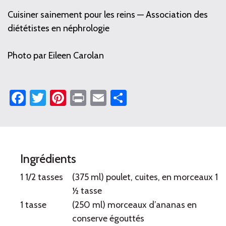
Cuisiner sainement pour les reins — Association des
diététistes en néphrologie
Photo par Eileen Carolan
Facebook
Twitter
Pinterest
Print
Email
Partager
Salade
Ingrédients
de
1 1/2 tasses
(375 ml) poulet, cuites, en morceaux 1
poulet
½ tasse
1 tasse
(250 ml) morceaux d’ananas en
à
conserve égouttés