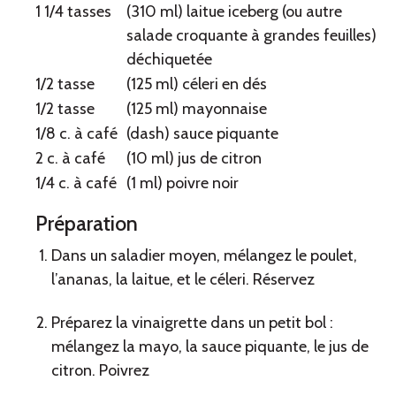
l’hawaïenne
1 1/4 tasses
(310 ml) laitue iceberg (ou autre
salade croquante à grandes feuilles)
déchiquetée
1/2 tasse
(125 ml) céleri en dés
1/2 tasse
(125 ml) mayonnaise
1/8 c. à café
(dash) sauce piquante
2 c. à café
(10 ml) jus de citron
1/4 c. à café
(1 ml) poivre noir
Préparation
Dans un saladier moyen, mélangez le poulet,
l’ananas, la laitue, et le céleri. Réservez
Préparez la vinaigrette dans un petit bol :
mélangez la mayo, la sauce piquante, le jus de
citron. Poivrez