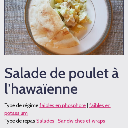
Salade de poulet à
l’hawaïenne
Type de régime
faibles en phosphore
|
faibles en
potassium
Type de repas
Salades
|
Sandwiches et wraps