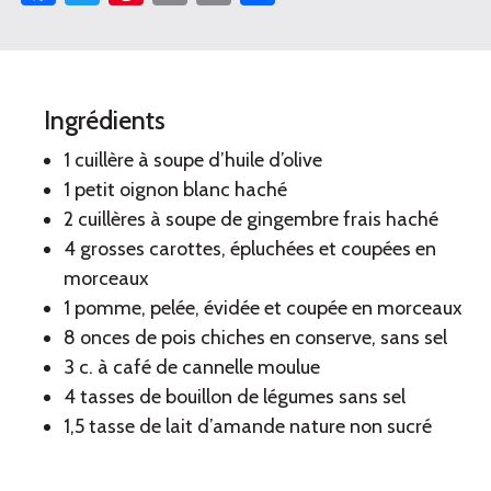
Soupe
Ingrédients
aux
1 cuillère à soupe d’huile d’olive
carottes
1 petit oignon blanc haché
2 cuillères à soupe de gingembre frais haché
et
4 grosses carottes, épluchées et coupées en
aux
morceaux
1 pomme, pelée, évidée et coupée en morceaux
pommes
8 onces de pois chiches en conserve, sans sel
3 c. à café de cannelle moulue
4 tasses de bouillon de légumes sans sel
1,5 tasse de lait d’amande nature non sucré