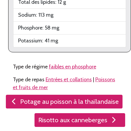
Total des lipides:
12
g
Sodium:
113
mg
Phosphore:
58
mg
Potassium:
41
mg
Type de régime
faibles en phosphore
Type de repas
Entrées et collations
|
Poissons
et fruits de mer
Navigation
Potage au poisson à la thaïlandaise
de
l’article
Risotto aux canneberges